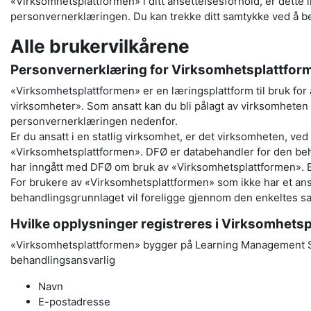
«Virksomhetsplattformen» i ditt ansettelsesforhold, er dette
personvernerklæringen. Du kan trekke ditt samtykke ved å be
Alle brukervilkårene
Personvernerklæring for Virksomhetsplattfor
«Virksomhetsplattformen» er en læringsplattform til bruk for 
virksomheter». Som ansatt kan du bli pålagt av virksomheten 
personvernerklæringen nedenfor.
Er du ansatt i en statlig virksomhet, er det virksomheten, v
«Virksomhetsplattformen». DFØ er databehandler for den beh
har inngått med DFØ om bruk av «Virksomhetsplattformen». Be
For brukere av «Virksomhetsplattformen» som ikke har et an
behandlingsgrunnlaget vil foreligge gjennom den enkeltes sa
Hvilke opplysninger registreres i Virksomhets
«Virksomhetsplattformen» bygger på Learning Management S
behandlingsansvarlig
Navn
E-postadresse