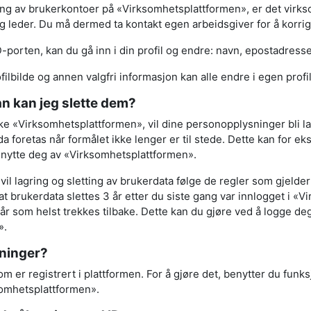
ting av brukerkontoer på «Virksomhetsplattformen», er det vir
g leder. Du må dermed ta kontakt egen arbeidsgiver for å korri
D-porten, kan du gå inn i din profil og endre: navn, epostadress
ilbilde og annen valgfri informasjon kan alle endre i egen profil
n kan jeg slette dem?
e «Virksomhetsplattformen», vil dine personopplysninger bli la
 da foretas når formålet ikke lenger er til stede. Dette kan for
benytte deg av «Virksomhetsplattformen».
il lagring og sletting av brukerdata følge de regler som gjelde
 at brukerdata slettes 3 år etter du siste gang var innlogget i 
år som helst trekkes tilbake. Dette kan du gjøre ved å logge de
».
sninger?
m er registrert i plattformen. For å gjøre det, benytter du fun
ksomhetsplattformen».