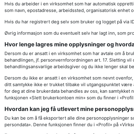
Hvis du arbeider i en virksomhet som har automatisk oppret
som navn, epostadresse, arbeidssted, organisatorisk enhet o
Hvis du har registrert deg selv som bruker og logget på via I
Øvrig informasjon som du eventuelt selv har lagt inn, som prof
Hvor lenge lagres mine opplysninger og hvorda
Dersom du er ansatt i en virksomhet som har avtale om å bruk
behandlingen, jf. personvernforordningen art. 17. Sletting vil
behandlingsansvarlige arbeidsgiver og du ikke lenger skal 
Dersom du ikke er ansatt i en virksomhet som nevnt ovenfor, v
ditt samtykke ikke er trukket tilbake vil utgangspunktet være
for deg at dine brukerdata behandles av oss, kan samtykket n
funksjonen «Slett brukerkontoen min» som du finner i «Profil
Hvordan kan jeg få utlevert mine personopply
Du kan be om å få eksportert alle dine personopplysninger so
persondata». Denne funksjonen finner du i «Profil» på «Vir