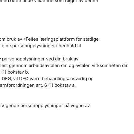
med dette til de vilkårene som følger av denne
m bruk av «Felles læringsplattform for statlige
 dine personopplysninger i henhold til
av personopplysninger ved din bruk av
lert gjennom arbeidsavtalen din og avtalen virksomheten din
(1) bokstav b.
d DFØ, vil DFØ være behandlingsansvarlig og
rnforordningen art. 6 (1) bokstav a.
 følgende personopplysninger på vegne av