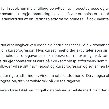
rfor fødselsnummer. I tillegg benyttes navn, epostadresse og arb
ne ansattes kursgjennomføring må vi også vite organisatorisk e
n standard del av en læringsplattform og brukes til å dokumen
 din arbeidsgiver ved leder, ev. andre personer i din virksomhet
in kursprogresjon. Hvis kurset inneholder aktiviteter som gir 
 inneholder oppgaver som skal besvares, innleveringsaktivitete
is du gjennomfører et kurs på «Virksomhetsplattformen» som til
lbyder vil se ditt navn, epost og kursprogresjon og ev. annen ku
ne læringsplattformer i «Virksomhetsplattformen». Da vil også e
rogresjon/aktivitetshistorikk på kursdeltagerne.
andører DFØ har inngått databehandleravtale med, for tiden eFak