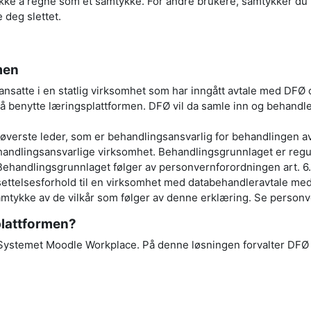
 ikke å regne som et samtykke. For andre brukere, samtykker du 
 deg slettet.
men
ansatte i en statlig virksomhet som har inngått avtale med DFØ o
å benytte læringsplattformen. DFØ vil da samle inn og behandle
ed øverste leder, som er behandlingsansvarlig for behandlingen 
andlingsansvarlige virksomhet. Behandlingsgrunnlaget er regu
handlingsgrunnlaget følger av personvernforordningen art. 6. 
settelsesforhold til en virksomhet med databehandleravtale me
mtykke av de vilkår som følger av denne erklæring. Se personve
plattformen?
ystemet Moodle Workplace. På denne løsningen forvalter DFØ