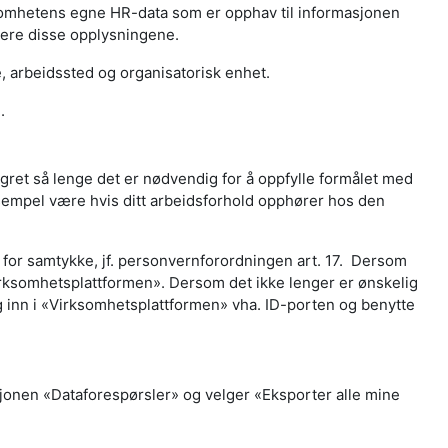
ksomhetens egne HR-data som er opphav til informasjonen
gere disse opplysningene.
e, arbeidssted og organisatorisk enhet.
.
gret så lenge det er nødvendig for å oppfylle formålet med
 eksempel være hvis ditt arbeidsforhold opphører hos den
r for samtykke, jf. personvernforordningen art. 17. Dersom
«Virksomhetsplattformen». Dersom det ikke lenger er ønskelig
g inn i «Virksomhetsplattformen» vha. ID-porten og benytte
ksjonen «Dataforespørsler» og velger «Eksporter alle mine