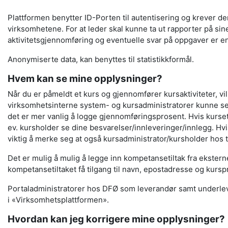
Plattformen benytter ID-Porten til autentisering og krever de
virksomhetene. For at leder skal kunne ta ut rapporter på si
aktivitetsgjennomføring og eventuelle svar på oppgaver er e
Anonymiserte data, kan benyttes til statistikkformål.
Hvem kan se mine opplysninger?
Når du er påmeldt et kurs og gjennomfører kursaktiviteter, vil
virksomhetsinterne system- og kursadministratorer kunne se d
det er mer vanlig å logge gjennomføringsprosent. Hvis kurset
ev. kursholder se dine besvarelser/innleveringer/innlegg. Hv
viktig å merke seg at også kursadministrator/kursholder hos ti
Det er mulig å mulig å legge inn kompetansetiltak fra ekster
kompetansetiltaket få tilgang til navn, epostadresse og kursp
Portaladministratorer hos DFØ som leverandør samt underlever
i «Virksomhetsplattformen».
Hvordan kan jeg korrigere mine opplysninger?