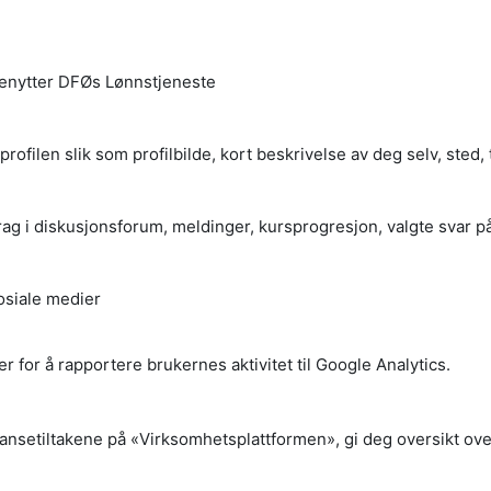
benytter DFØs Lønnstjeneste
 profilen slik som profilbilde, kort beskrivelse av deg selv, st
idrag i diskusjonsforum, meldinger, kursprogresjon, valgte svar p
sosiale medier
or å rapportere brukernes aktivitet til Google Analytics.
ansetiltakene på «Virksomhetsplattformen», gi deg oversikt over